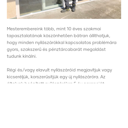
Mesterembereink több, mint 10 éves szakmai
tapasztalatának köszönhetően bátran állíthatjuk,
hogy minden nyílászárókkal kapcsolatos problémára
gyors, szakszerű és pénztárcabarát megoldást
tudunk kínálni.
Régi és/vagy elavult nyílászáróid megjavítjuk vagy
kicseréljük, korszerűsítjük egy új nyílászáróra. Az
általunk beépített nyílászárókra 5 év garanciát
vállalunk. Kiszállásunk Budapesten és Pest megyében
ingyenes! Keressen minket bizalommal, bízza profi
szakemberekre nyílászáróit!
SZOLGÁLTATÁSAINK