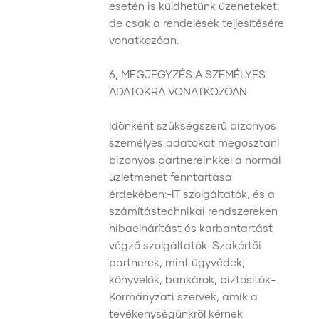
esetén is küldhetünk üzeneteket,
de csak a rendelések teljesítésére
vonatkozóan.
6, MEGJEGYZÉS A SZEMÉLYES
ADATOKRA VONATKOZÓAN
Időnként szükségszerű bizonyos
személyes adatokat megosztani
bizonyos partnereinkkel a normál
üzletmenet fenntartása
érdekében:-IT szolgáltatók, és a
számítástechnikai rendszereken
hibaelhárítást és karbantartást
végző szolgáltatók-Szakértői
partnerek, mint ügyvédek,
könyvelők, bankárok, biztosítók-
Kormányzati szervek, amik a
tevékenységünkről kérnek