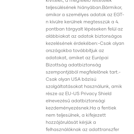
kivitelét, a megfelelő feltételek
teljesülésének hiányában.Bármikor,
amikor a személyes adatok az EGT-
n kívülre kerülnek megtesszük a 4.
pontban tárgyalt lépéseken felül az
alábbiakat az adatok biztonságos
kezelésének érdekében:-Csak olyan
országokba továbbítjuk az
adatokat, amiket az Európai
Bizottság adatbiztonság
szempontjából megfelelőnek tart.-
Csak olyan USA bázisú
szolgáltatásokat használunk, amik
része az EU-US Privacy Shield
elnevezésű adatbiztonsági
kezdeményezésnek.Ha a fentiek
nem teljesülnek, a kifejezett
hozzájárulását kérjük a
felhasználóknak az adattranszfer