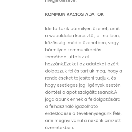
megjelölésével:
KOMMUNIKÁCIÓS ADATOK
Ide tartozik bármilyen üzenet, amit
a weboldalon keresztül, e-mailben,
közösségi média üzenetben, vagy
bármilyen kommunikációs
formában juttatsz el
hozzánk.Ezeket az adatokat azért
dolgozzuk fel és tartjuk meg, hogy a
rendeléseket teljesíteni tudjuk, és
hogy esetleges jogi igények esetén
döntési alapot szolgáltassanak.A
jogalapunk ennek a feldolgozására
a felhasználó igazolható
érdeklődése a tevékenységünk felé,
ami megnyilvánul a nekünk címzett
üzenetekben.