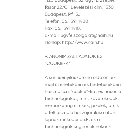
1125 Budapest, Szilágyi Erzsébet
fasor 22/C., Levelezési cím: 1530
Budapest, Pf.: 5.,
Telefon: 06.1.391.1400,
Fax: 06.1.391.1410,
E-mail: ugyfelszolgalat@naih.hu
Honlap: http://www.naih.hu
9, ANONIMIZÁLT ADATOK ÉS
“COOKIE-K”
A sunrisenyilaszaro.hu oldalon, e-
mail üzenetekben és hirdetésekben
használ ú.n. “cookie”-kat és hasonló
technológiákat, mint követőkódok,
re-marketing címkék, pixelek, amik
a felhasználó hozzájárulása után
lépnek működésbe.Ezek a
technológiák segítenek nekünk