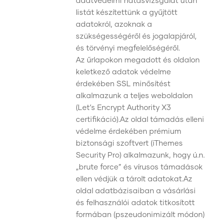
adatvédelmi hatásvizsgálat után
listát készítettünk a gyűjtött
adatokról, azoknak a
szükségességéről és jogalapjáról,
és törvényi megfelelőségéről.
Az űrlapokon megadott és oldalon
keletkező adatok védelme
érdekében SSL minősítést
alkalmazunk a teljes weboldalon
(Let’s Encrypt Authority X3
certifikáció).Az oldal támadás elleni
védelme érdekében prémium
biztonsági szoftvert (iThemes
Security Pro) alkalmazunk, hogy ú.n.
„brute force” és vírusos támadások
ellen védjük a tárolt adatokat.Az
oldal adatbázisaiban a vásárlási
és felhasználói adatok titkosított
formában (pszeudonimizált módon)