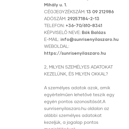
Mihály u. 1.
CÉGJEGYZÉKSZÁM:
13 09 212986
ADÓSZÁM:
29257184-2-13
TELEFON:
+36-70/610-8341
KÉPVISELŐ NEVE:
Bók Balázs
E-MAIL:
info@sunrisenyilaszaro.hu
WEBOLDAL:
https://sunrisenyilaszaro.hu
2, MILYEN SZEMÉLYES ADATOKAT
KEZELÜNK, ÉS MILYEN OKKAL?
A személyes adatok azok, amik
egyértelműen lehetővé teszik egy
egyén pontos azonosítását.A
sunrisenyilaszaro.hu oldalon az
alábbi személyes adatokat
kezeljük, a jogalap pontos