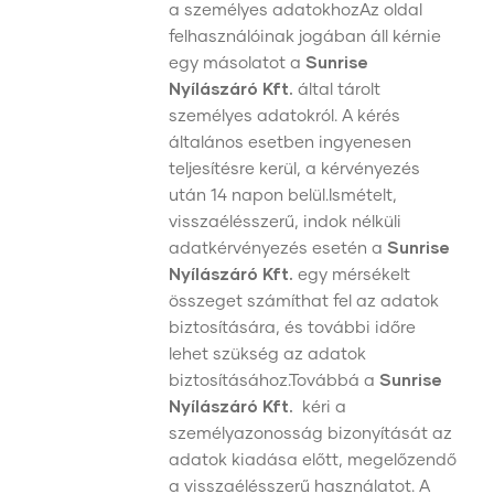
a személyes adatokhozAz oldal
felhasználóinak jogában áll kérnie
egy másolatot a
Sunrise
Nyílászáró Kft.
által tárolt
személyes adatokról. A kérés
általános esetben ingyenesen
teljesítésre kerül, a kérvényezés
után 14 napon belül.Ismételt,
visszaélésszerű, indok nélküli
adatkérvényezés esetén a
Sunrise
Nyílászáró Kft.
egy mérsékelt
összeget számíthat fel az adatok
biztosítására, és további időre
lehet szükség az adatok
biztosításához.Továbbá a
Sunrise
Nyílászáró Kft.
kéri a
személyazonosság bizonyítását az
adatok kiadása előtt, megelőzendő
a visszaélésszerű használatot. A