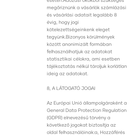
esetén.Adózási okokból szükséges
megőriznünk a vásárlók számlázási
és vásárlási adatait legalább 8
évig, hogy jogi
kötelezettségeinkenk eleget
tegyünk.Bizonyos körülmények
között anonimizált formában
felhasználhatjuk az adatokat
statisztikai célokra, ami esetben
tájékoztatás nélkül tároljuk korlátlan
ideig az adatokat.
8, A LÁTOGATÓ JOGAI
Az Európai Unió állampolgáraként a
General Data Protection Regulation
(GDPR) elnevezésű törvény a
következő jogokat biztosítja az
oldal felhasználóinak:a, Hozzáférés