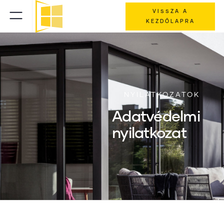
VISSZA A
KEZDŐLAPRA
NYILATKOZATOK
Adatvédelmi
nyilatkozat
HATÁLYOS: 2024.01.13.