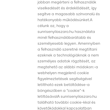
jobban megérteni a felhasználók
viselkedését és érdeklődését, így
segítve a magasabb színvonalú és
hatékonyabb működésünket.A
célunk az, hogy a
sunrisenyilaszaro.hu használata
minél felhasználóbarátabb és
személyesebb legyen. Amennyiben
a felhasználó szeretné megtiltani
ezeknek a technológiáknak a nem
személyes adatok rögzítését, az
megtehető az alábbi módokon:-a
webhelyen megjelenő cookie
figyelmeztetések segítségével
letiltható ezek betöltődése-a
böngészőben a “cookie”-k
letiltásávalA sunrisenyilaszaro.hu
található további cookie-kkal és
követőkódokkal kapcsolatban