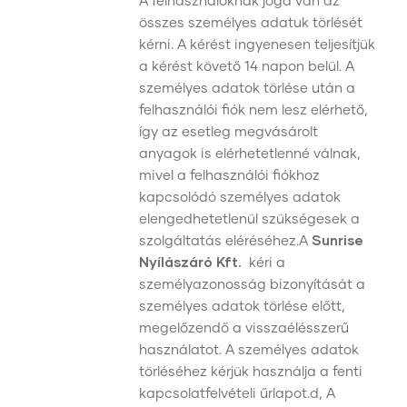
A felhasználóknak joga van az
összes személyes adatuk törlését
kérni. A kérést ingyenesen teljesítjük
a kérést követő 14 napon belül. A
személyes adatok törlése után a
felhasználói fiók nem lesz elérhető,
így az esetleg megvásárolt
anyagok is elérhetetlenné válnak,
mivel a felhasználói fiókhoz
kapcsolódó személyes adatok
elengedhetetlenül szükségesek a
szolgáltatás eléréséhez.A
Sunrise
Nyílászáró Kft.
kéri a
személyazonosság bizonyítását a
személyes adatok törlése előtt,
megelőzendő a visszaélésszerű
használatot. A személyes adatok
törléséhez kérjük használja a fenti
kapcsolatfelvételi űrlapot.d, A