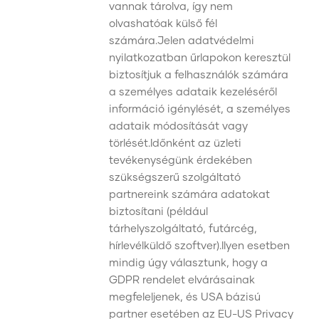
vannak tárolva, így nem
olvashatóak külső fél
számára.Jelen adatvédelmi
nyilatkozatban űrlapokon keresztül
biztosítjuk a felhasználók számára
a személyes adataik kezeléséről
információ igénylését, a személyes
adataik módosítását vagy
törlését.Időnként az üzleti
tevékenységünk érdekében
szükségszerű szolgáltató
partnereink számára adatokat
biztosítani (például
tárhelyszolgáltató, futárcég,
hírlevélküldő szoftver).Ilyen esetben
mindig úgy választunk, hogy a
GDPR rendelet elvárásainak
megfeleljenek, és USA bázisú
partner esetében az EU-US Privacy