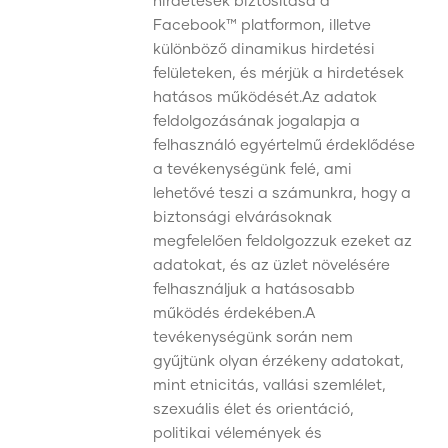
hirdetések biztosítása a
Facebook™ platformon, illetve
különböző dinamikus hirdetési
felületeken, és mérjük a hirdetések
hatásos működését.Az adatok
feldolgozásának jogalapja a
felhasználó egyértelmű érdeklődése
a tevékenységünk felé, ami
lehetővé teszi a számunkra, hogy a
biztonsági elvárásoknak
megfelelően feldolgozzuk ezeket az
adatokat, és az üzlet növelésére
felhasználjuk a hatásosabb
működés érdekében.A
tevékenységünk során nem
gyűjtünk olyan érzékeny adatokat,
mint etnicitás, vallási szemlélet,
szexuális élet és orientáció,
politikai vélemények és