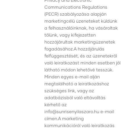
Privacy and Electronic
Communications Regulations
(PECR) szabályozása alapján
marketingcélú üzeneteket küldünk
a felhasználóinknak, ha vásároltak
tőlünk, vagy kifejezetten
hozzájárultak marketingüzenetek
fogadásához.A hozzájárulás
felfüggesztését, és az üzenetekről
való leiratkozást minden esetben jól
látható módon lehetővé tesszük.
Minden egyes e-mail alján
megtalálható a leiratkozáshoz
szükséges link, vagy az
adatbázisból való eltávolítás
kérhető az
info@sunrisenyilaszaro.hu e-mail
címen.A marketing
kommunikációról való leiratkozás